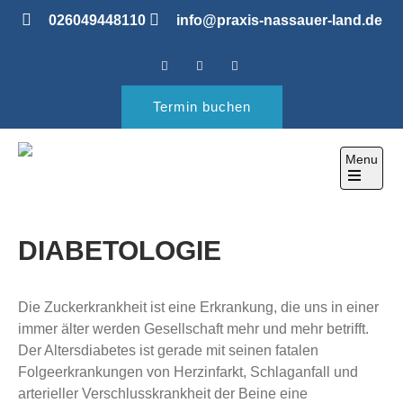
Skip
026049448110
info@praxis-nassauer-land.de
to
content
Termin buchen
Menu
PRAXIS IM NASSAUER
ihre Gesundheitspraxis
Open
LAND
the
main
menu
DIABETOLOGIE
Die Zuckerkrankheit ist eine Erkrankung, die uns in einer
immer älter werden Gesellschaft mehr und mehr betrifft.
Der Altersdiabetes ist gerade mit seinen fatalen
Folgeerkrankungen von Herzinfarkt, Schlaganfall und
arterieller Verschlusskrankheit der Beine eine