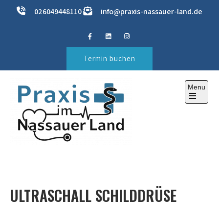
Skip
026049448110
info@praxis-nassauer-land.de
to
content
Termin buchen
Menu
Open
the
main
menu
PRAXIS IM NASSAUER LAND
ihre Gesundheitspraxis
ULTRASCHALL SCHILDDRÜSE