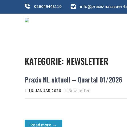
Skip
026049448110
info@praxis-nassauer-l
to
content
PRAXIS IM NASSAUER LAND
ihre Gesundheitspraxis
KATEGORIE:
NEWSLETTER
Praxis NL aktuell – Quartal 01/2026
16. JANUAR 2026
Newsletter
Read more →