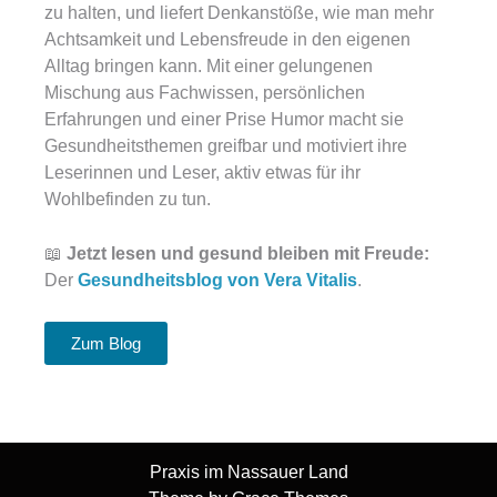
zu halten, und liefert Denkanstöße, wie man mehr
Achtsamkeit und Lebensfreude in den eigenen
Alltag bringen kann. Mit einer gelungenen
Mischung aus Fachwissen, persönlichen
Erfahrungen und einer Prise Humor macht sie
Gesundheitsthemen greifbar und motiviert ihre
Leserinnen und Leser, aktiv etwas für ihr
Wohlbefinden zu tun.
📖
Jetzt lesen und gesund bleiben mit Freude:
Der
Gesundheitsblog von Vera Vitalis
.
Zum Blog
Praxis im Nassauer Land