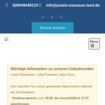
026049448110
info@praxis-nassauer-land.de
Termin buchen
Menu
PRAXIS IM NASSAUER
ihre Gesundheitspraxis
LAND
Wichtige Information zu unseren Urlaubszeiten
Liebe Patientinnen, liebe Patienten, liebe Eltern,
bitte beachten Sie unsere geänderten Sprechzeiten während
der Sommerferien:
-
Kinderarztpraxis:
vom
29.06. bis einschließlich 17.07.
geschlossen.