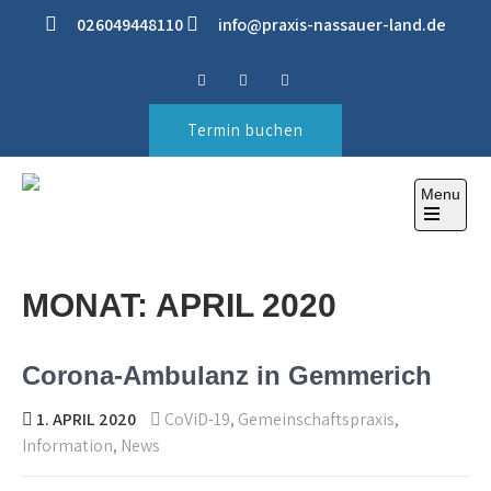
Skip
026049448110
info@praxis-nassauer-land.de
to
content
Termin buchen
Menu
PRAXIS IM NASSAUER
ihre Gesundheitspraxis
Open
LAND
the
main
menu
MONAT:
APRIL 2020
Corona-Ambulanz in Gemmerich
1. APRIL 2020
CoViD-19
,
Gemeinschaftspraxis
,
Information
,
News