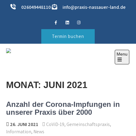
Skip
026049448110
info@praxis-nassauer-land.de
to
content
Termin buchen
Menu
PRAXIS IM NASSAUER
ihre Gesundheitspraxis
Open
LAND
the
main
menu
MONAT:
JUNI 2021
Anzahl der Corona-Impfungen in
unserer Praxis über 2000
26. JUNI 2021
CoViD-19
,
Gemeinschaftspraxis
,
Information
,
News