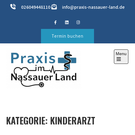
Skip
026049448110
info@praxis-nassauer-land.de
to
content
Termin buchen
Menu
Open
the
main
menu
PRAXIS IM NASSAUER LAND
ihre Gesundheitspraxis
KATEGORIE:
KINDERARZT