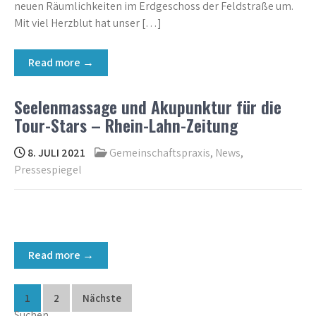
neuen Räumlichkeiten im Erdgeschoss der Feldstraße um.
Mit viel Herzblut hat unser […]
Read more →
Seelenmassage und Akupunktur für die
Tour-Stars – Rhein-Lahn-Zeitung
8. JULI 2021
Gemeinschaftspraxis
,
News
,
Pressespiegel
Read more →
Seitennummerierung
1
2
Nächste
Suchen