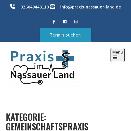
Skip
026049448110
info@praxis-nassauer-land.de
to
content
Termin buchen
Menu
Open
the
main
menu
PRAXIS IM NASSAUER LAND
ihre Gesundheitspraxis
KATEGORIE:
GEMEINSCHAFTSPRAXIS