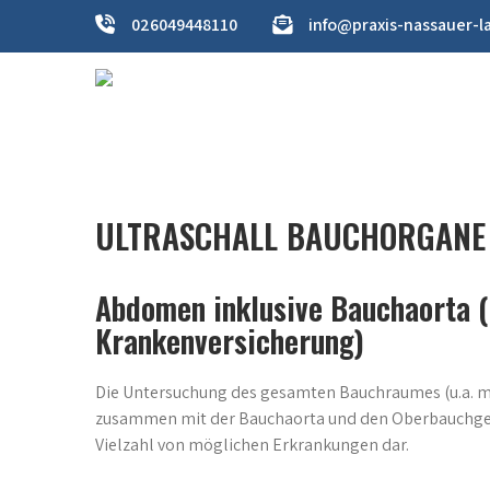
Skip
026049448110
info@praxis-nassauer-l
to
content
PRAXIS IM NASSAUER LAND
ihre Gesundheitspraxis
ULTRASCHALL BAUCHORGANE
Abdomen inklusive Bauchaorta (
Krankenversicherung)
Die Untersuchung des gesamten Bauchraumes (u.a. mit
zusammen mit der Bauchaorta und den Oberbauchgefäß
Vielzahl von möglichen Erkrankungen dar.